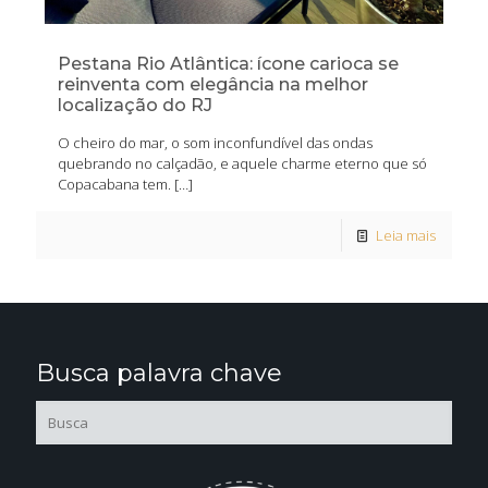
Pestana Rio Atlântica: ícone carioca se
reinventa com elegância na melhor
localização do RJ
O cheiro do mar, o som inconfundível das ondas
quebrando no calçadão, e aquele charme eterno que só
Copacabana tem.
[…]
Leia mais
Busca palavra chave