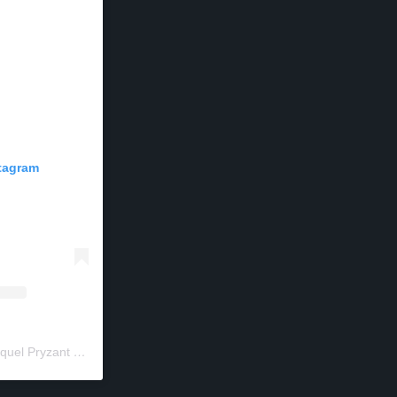
stagram
Um post compartilhado por Raquel Pryzant • Jornalismo de Viagem (@solanomundo)