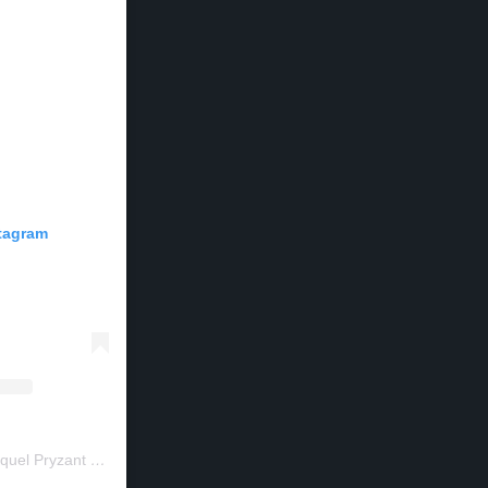
stagram
Um post compartilhado por Raquel Pryzant • Jornalismo de Viagem (@solanomundo)