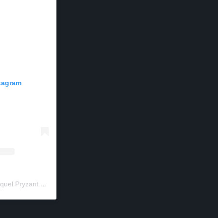
stagram
Um post compartilhado por Raquel Pryzant • Jornalismo de Viagem (@solanomundo)