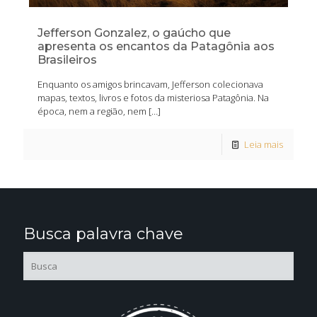
Jefferson Gonzalez, o gaúcho que
apresenta os encantos da Patagônia aos
Brasileiros
Enquanto os amigos brincavam, Jefferson colecionava
mapas, textos, livros e fotos da misteriosa Patagônia. Na
época, nem a região, nem
[…]
Leia mais
Busca palavra chave