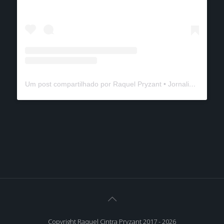
Um post compartilhado por Raquel Pryzant • Jornalismo de Viagem (@solanomundo)
Copyright Raquel Cintra Pryzant 2017 - 2026