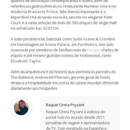
quartos de decoração contemporânea e suítes, além de
referências gastronômicas no restaurante
Number One
e no
moderno
Brasserie Prince
. Não menos importante é o
imperdível chá da tarde escocês, servido no elegante Palm
Court, e a vasta seleção de mais de 500 uísques de single malt
no sofisticado
bar SCOTCH
.
A suíte presidencial, batizada como
Suíte Scone & Crombie
em homenagem ao
Scone Palace
, em
Perthshire
, tem sido
reservada por membros de famílias reais da
Europa
, chefes de
estado e até mesmo grandes nomes de
Hollywood
, como
Elizabeth Taylor
.
Além da arquitetura e da história que permeia as paredes do
The Balmoral, Andrew McPherson, gerente geral do hotel,
destaca a hospitalidade escocesa de classe mundial oferecida
diariamente aos hóspedes.
Raquel Cintra Pryzant
Raquel Cintra Pryzant é editora do
portal Sola no mundo desde 2017,
jornalista de viagem e apresentadora
de TV. Com mestrado na Espanha e