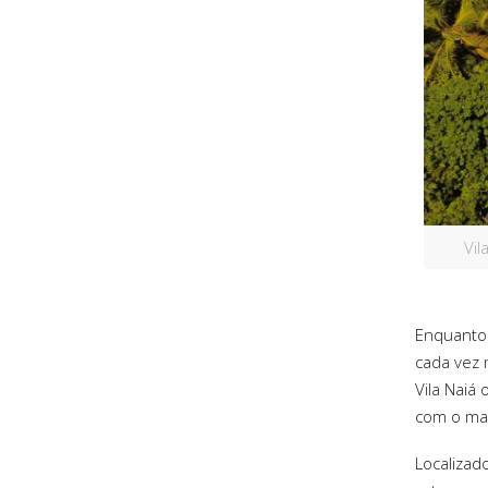
Vil
Enquanto 
cada vez m
Vila Naiá
com o ma
Localizad