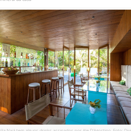
Vila Naiá tem alguns drinks assinados por Ale D’Agostino. Foto: Div