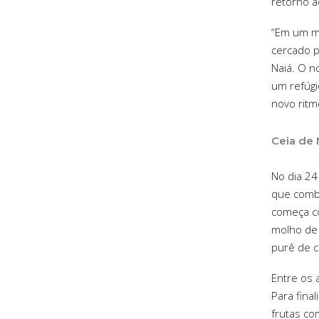
retorno a
“Em um mu
cercado p
Naiá. O n
um refúgi
novo ritm
Ceia de 
No dia 24
que combi
começa co
molho de 
purê de c
Entre os
Para fina
frutas co