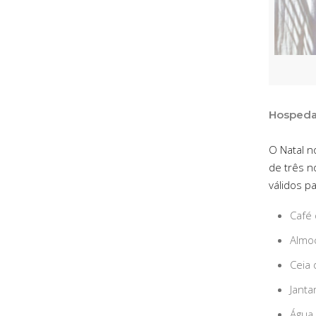
Hospeda
O Natal n
de três n
válidos p
Café
Almo
Ceia 
Janta
Água 