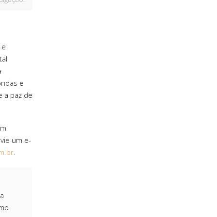
 e
tal
a
ondas e
e a paz de
em
vie um e-
m.br
.
ia
omo