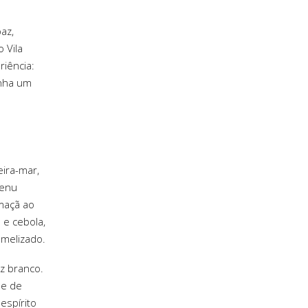
az,
 Vila
riência:
anha um
eira-mar,
menu
maçã ao
 e cebola,
amelizado.
z branco.
ne de
espírito