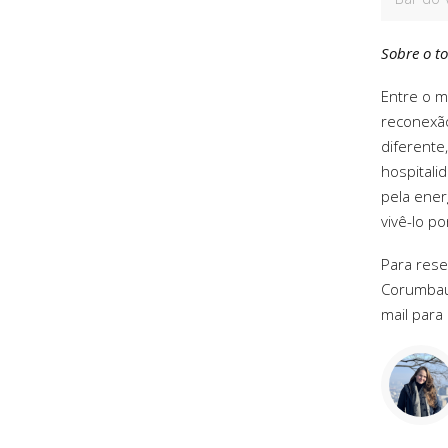
Sobre o to
Entre o m
reconexão
diferente
hospitali
pela ener
vivê-lo po
Para rese
Corumbau,
mail para