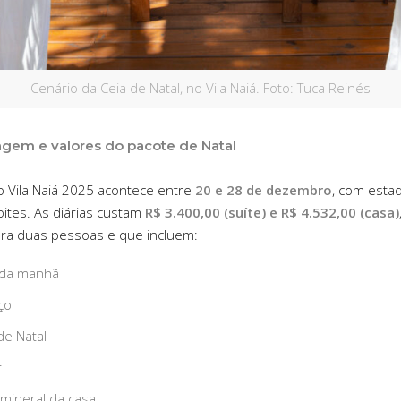
Cenário da Ceia de Natal, no Vila Naiá. Foto: Tuca Reinés
gem e valores do pacote de Natal
o Vila Naiá 2025 acontece entre
20 e 28 de dezembro
, com esta
oites. As diárias custam
R$ 3.400,00 (suíte) e R$ 4.532,00 (casa)
ara duas pessoas e que incluem:
 da manhã
ço
de Natal
r
mineral da casa