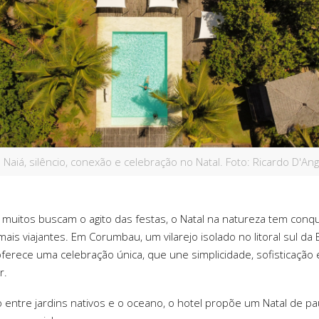
a Naiá, silêncio, conexão e celebração no Natal. Foto: Ricardo D'An
muitos buscam o agito das festas, o Natal na natureza tem conq
ais viajantes. Em Corumbau, um vilarejo isolado no litoral sul da 
 oferece uma celebração única, que une simplicidade, sofisticação
r.
o entre jardins nativos e o oceano, o hotel propõe um Natal de p