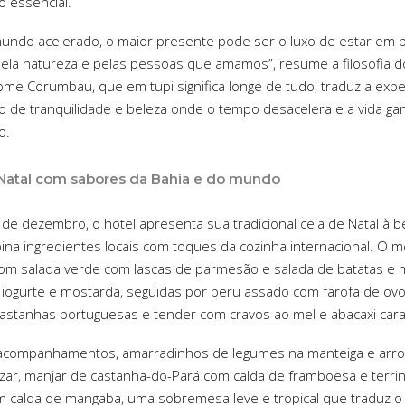
o essencial.
ndo acelerado, o maior presente pode ser o luxo de estar em p
ela natureza e pelas pessoas que amamos”, resume a filosofia do
ome Corumbau, que em tupi significa longe de tudo, traduz a expe
o de tranquilidade e beleza onde o tempo desacelera e a vida g
o.
Natal com sabores da Bahia e do mundo
 de dezembro, o hotel apresenta sua tradicional ceia de Natal à b
na ingredientes locais com toques da cozinha internacional. O 
m salada verde com lascas de parmesão e salada de batatas e 
iogurte e mostarda, seguidas por peru assado com farofa de ovo
astanhas portuguesas e tender com cravos ao mel e abacaxi car
 acompanhamentos, amarradinhos de legumes na manteiga e arro
lizar, manjar de castanha-do-Pará com calda de framboesa e terri
m calda de mangaba, uma sobremesa leve e tropical que traduz o 