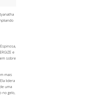
atyanatha
mpliando
Espinosa,
NERGIZE e
irem sobre
om mais
la lidera
 de uma
o no gelo,