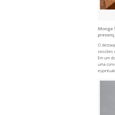
Monge S
presenç
O destaqu
sessões d
Em um dos
uma conve
espiritua