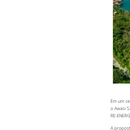
Em um ce
o Awasi S
RE-ENERGI
A propost