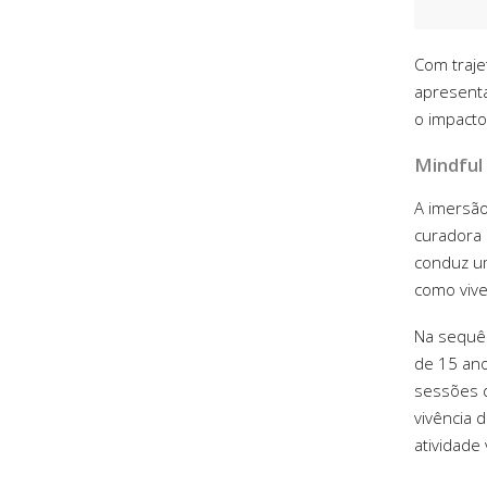
Com traje
apresenta
o impacto
Mindful 
A imersão
curadora 
conduz um
como vive
Na sequên
de 15 ano
sessões d
vivência 
atividade