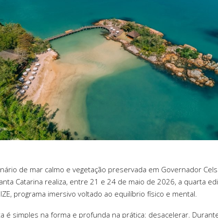
nário de mar calmo e vegetação preservada em Governador Cel
anta Catarina realiza, entre 21 e 24 de maio de 2026, a quarta ed
ZE, programa imersivo voltado ao equilíbrio físico e mental.
a é simples na forma e profunda na prática: desacelerar. Durant