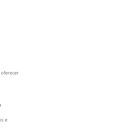
 oferecer
a
is e