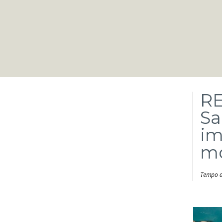
RE
Sa
im
mo
Tempo de