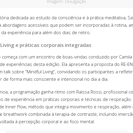
Imagem: Divulgação
tória dedicada ao estudo da consciência e à prática meditativa, S
 abordagens acessíveis que podem ser incorporadas à rotina, a
 da experiência para além dos dias de retiro.
Living e práticas corporais integradas
 começa com um encontro de boas-vindas conduzido por Camila 
de experiências desta edição. Ela apresenta a proposta do RE-E
 talk sobre “Mindful Living”, convidando os participantes a reflet
r de forma mais consciente e intencional no dia a dia.
cia, a programação ganha ritmo com Raissa Rossi, profissional c
s de experiência em práticas corporais e técnicas de respiração. E
e Inner Flow, método que integra movimento e respiração, além
de breathwork combinada à terapia de contraste, incluindo imersã
 voltada à percepção corporal e ao foco mental.