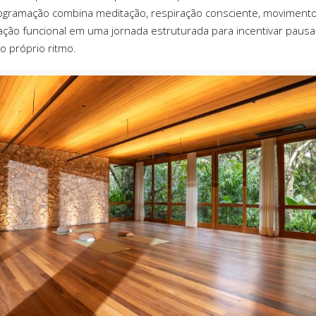
rogramação combina meditação, respiração consciente, movimento
ação funcional em uma jornada estruturada para incentivar pausa
o próprio ritmo.