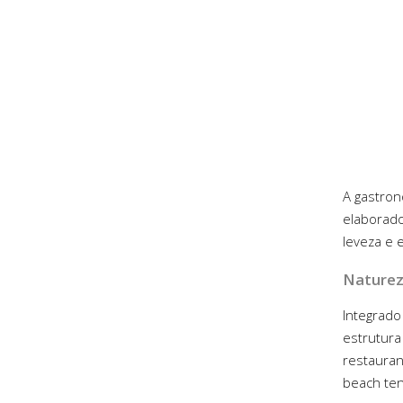
A gastro
elaborado
leveza e 
Naturez
Integrado
estrutura
restauran
beach ten