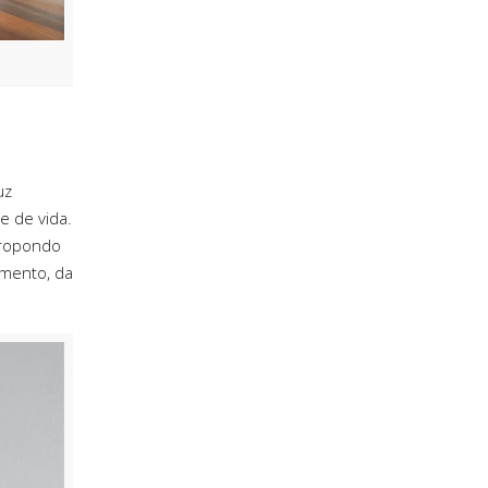
uz
e de vida.
propondo
imento, da