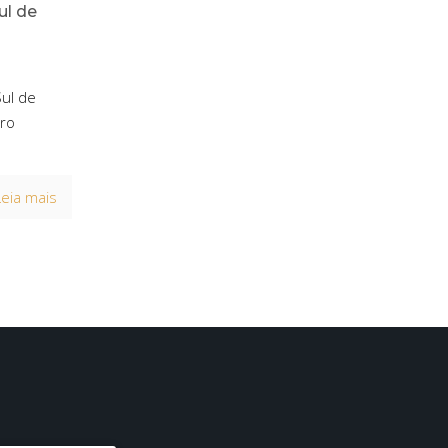
ul de
Sul de
iro
Leia mais