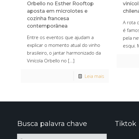
Orbello no Esther Rooftop
viníco
aposta em microlotes e
chilen
cozinha francesa
A rota 
contemporânea
é famos
Entre os eventos que ajudam a
pela ne
explicar o momento atual do vinho
esqui. 
brasileiro, o jantar harmonizado da
Vinícola Orbello no
[…]
Leia mais
Busca palavra chave
Tiktok