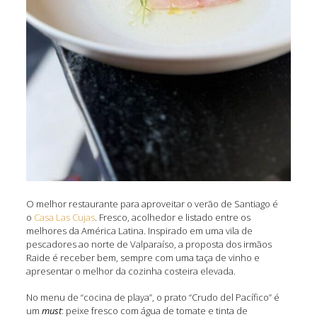
O melhor restaurante para aproveitar o verão de Santiago é
o
Casa Las Cujas
. Fresco, acolhedor e listado entre os
melhores da América Latina. Inspirado em uma vila de
pescadores ao norte de Valparaíso, a proposta dos irmãos
Raide é receber bem, sempre com uma taça de vinho e
apresentar o melhor da cozinha costeira elevada.
No menu de “cocina de playa”, o prato “Crudo del Pacífico” é
um
must
: peixe fresco com água de tomate e tinta de