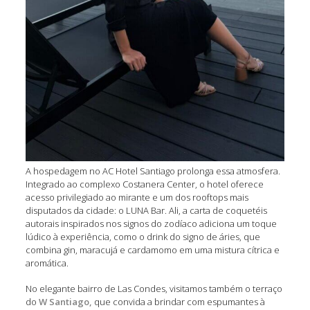
A hospedagem no AC Hotel Santiago prolonga essa atmosfera.
Integrado ao complexo Costanera Center, o hotel oferece
acesso privilegiado ao mirante e um dos rooftops mais
disputados da cidade: o LUNA Bar. Ali, a carta de coquetéis
autorais inspirados nos signos do zodíaco adiciona um toque
lúdico à experiência, como o drink do signo de áries, que
combina gin, maracujá e cardamomo em uma mistura cítrica e
aromática.
No elegante bairro de Las Condes, visitamos também o terraço
do
W Santiago,
que convida a brindar com espumantes à