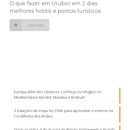
O que fazer em Urubici em 2 dias:
melhores hotéis e pontos turísticos
Leia mais
Europa além dos clássicos: conheça os refúgios no
Mediterrâneo Bandol, Maratea e Bodrum
3 estações de esqui no Chile para aproveitar o inverno na
Cordilheira dos Andes
Viajar sozinha: 3 dicas para mulheres explorarem o mundo