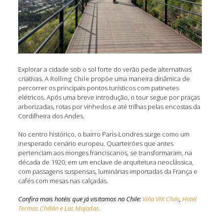
Explorar a cidade sob o sol forte do verão pede alternativas
criativas. A
Rolling Chile
propõe uma maneira dinâmica de
percorrer os principais pontos turísticos com patinetes
elétricos. Após uma breve introdução, o tour segue por praças
arborizadas, rotas por vinhedos e até trilhas pelas encostas da
Cordilheira dos Andes.
No centro histórico, o bairro Paris-Londres surge como um
inesperado cenário europeu. Quarteirões que antes
pertenciam aos monges franciscanos, se transformaram, na
década de 1920, em um enclave de arquitetura neoclássica,
com passagens suspensas, luminárias importadas da França e
cafés com mesas nas calçadas.
Confira mais hotéis que já visitamos no Chile:
Viña VIK Chile
,
Hotel
Termas Chillán e
Las Majadas.