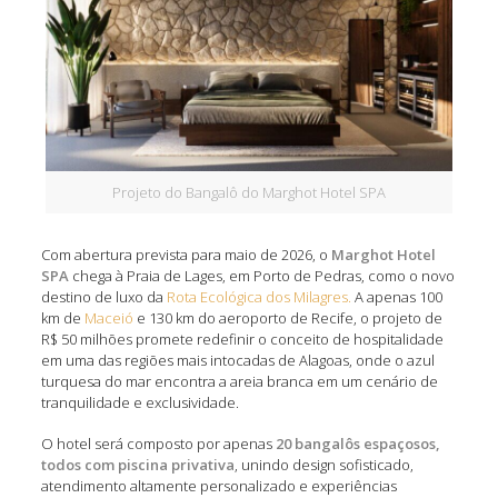
Projeto do Bangalô do Marghot Hotel SPA
Com abertura prevista para maio de 2026, o
Marghot Hotel
SPA
chega à Praia de Lages, em Porto de Pedras, como o novo
destino de luxo da
Rota Ecológica dos Milagres.
A apenas 100
km de
Maceió
e 130 km do aeroporto de Recife, o projeto de
R$ 50 milhões promete redefinir o conceito de hospitalidade
em uma das regiões mais intocadas de Alagoas, onde o azul
turquesa do mar encontra a areia branca em um cenário de
tranquilidade e exclusividade.
O hotel será composto por apenas
20 bangalôs espaçosos,
todos com piscina privativa
, unindo design sofisticado,
atendimento altamente personalizado e experiências