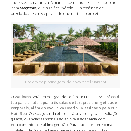
imersivas na natureza. A marca traz no nome — inspirado no
latim
Margarita
, que significa “pérola” — a essência de
preciosidade e receptividade que norteia o projeto.
Projeto da piscina geral do novo hotel Marghot
O
wellness
será um dos grandes diferenciais. O SPA terá
cold
tub para crioterapia, três salas de terapias energéticas e
corporais, além do exclusivo Head SPA assinado pela Pur
Hair Spa
. O espaço ainda oferecerá aulas de yoga, meditação
guiada, vivências sensoriais ao ar livre e academia com
equipamentos de última geração. Para quem prefere o mar
cristalino da Praia de Lages, haverá opções de esportes