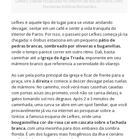
Lefkes, cidade localizada no interior da ilha de Paros. Foto:
Fernanda Antônia Bernardes
Lefkes é aquele tipo de lugar para se visitar andando
devagar, sentar em um café e sentir a vida tranquila do
interior de Paros. Por isso, o passeio por Lefkes começa já na
chegada: o ônibus estaciona em um pequeno
pátio de
pedras brancas, sombreado por oliveiras e buganvílias
,
onde o tempo parece correr em outro ritmo. Dali, basta
caminhar até a
Igreja de Agia Triada
, imponente em seu
mármore branco que referencia a serenidade do vilarejo.
Ao sair pela porta principal da igreja e ficar de frente para a
praça, vire à
direita
e comece a descer devagar pelas ruelas
de mármore. No caminho, você verá mais casinhas caiadas
com portas azuis (eu prometo, você não se cansa delas), e
gatos tomando sol nos degraus. Após 2 a 3 minutos de
caminhada, uma curva se abre em um spot familiar, que você
provavelmente já viu na internet ao pesquisar sobre a
Grécia: a famosa esquina de Lefkes, onde uma
bougainvillea cor-de-rosa cai em cascata sobre a fachada
branca
, com uma mesinha para dois embaixo da sombra
florida. É um dos lugares mais fotogênicos da ilha e cenário