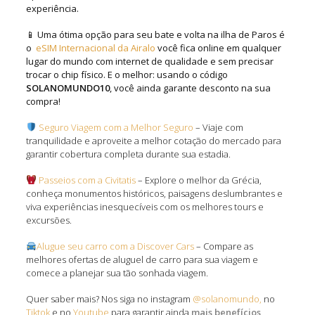
experiência.
📱 Uma ótima opção para seu bate e volta na ilha de Paros é
o
eSIM Internacional da Airalo
você fica online em qualquer
lugar do mundo com internet de qualidade e sem precisar
trocar o chip físico. E o melhor: usando o código
SOLANOMUNDO10
, você ainda garante desconto na sua
compra!
Seguro Viagem com a Melhor Seguro
– Viaje com
tranquilidade e aproveite a melhor cotação do mercado para
garantir cobertura completa durante sua estadia.
Passeios com a Civitatis
– Explore o melhor da Grécia,
conheça monumentos históricos, paisagens deslumbrantes e
viva experiências inesquecíveis com os melhores tours e
excursões.
Alugue seu carro com a Discover Cars
– Compare as
melhores ofertas de aluguel de carro para sua viagem e
comece a planejar sua tão sonhada viagem.
Quer saber mais? Nos siga no instagram
@solanomundo,
no
Tiktok
e no
Youtube
para garantir ainda
mais benefícios