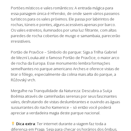
Portões místicos e vales românticos: A entrada mágica para
essa paisagem única é Hřensko, de onde saem vários passeios
turísticos para os vales próximos. Ele passa por labirintos de
rochas, túneis e pontes, alguns acessíveis apenas por barco.
Os vales estreitos, iluminados por uma luz filtrante, com altas
paredes de rocha cobertas de musgo e samambaia, parecerão
irresistíveis.
Portão de Pravčice – Símbolo do parque: Siga a Trilha Gabriel
de Mezní Louka até o famoso Portão de Pravčice, o maior arco
de rocha da Europa. Esse monumento lembra formações
semelhantes no parque americano Arches e oferece vistas de
tirar o fôlego, especialmente da colina mais alta do parque, a
Růžovský vrch.
Mergulhe na Tranquilidade da Natureza: Descubra a Suíça
Boêmia através de caminhadas serenas por seus fascinantes
vales, desfrutando de vistas deslumbrantes e ouvindo as águas
sussurrantes do riacho Kamenice – só então você poderá
apreciar a verdadeira magia deste parque nacional.
Dica extra
: Ter internet durante a viagem faz toda a
diferença em Praga. Seja para checar os horários dos ônibus,