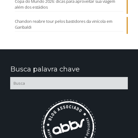
Copa do Mundo 2026: dicas para aproveitar sua viagem
além dos estádios
Chandon reabre tour pelos bastidores da vinícola em
Garibaldi
Busca palavra chave