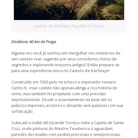
Castelo de Karlštejn, República Tcheca
Distância: 40 km de Praga
Alguma vez você já sonhou em mergulhar nos
mistérios de
um castelo real
, vagando por seus corredores cheios de
segredos e explorando tesouros antigos? Então prepare-se
para uma experiência única no
Castelo de Karlstejn
!
Construído em 1365 pelo rei tcheco e imperador romano
Carlos IV, esse castelo não apenas abriga a rica história do
reino, mas também foi projetado com uma precisão
impressionante. Desde o assentamento na base até os
palácios imperiais, as torres o deixarão sem palavras com sua
sofisticação.
Suba até a Velká věž (Grande Torre) e visite a Capela de Santa
Cruz, onde pinturas do
Mestre Teodorico
o aguardam,
paredes decoradas com pedras preciosas e semipreciosas,