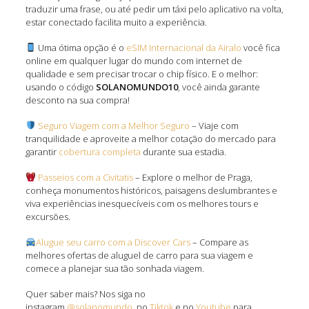
traduzir uma frase, ou até pedir um táxi pelo aplicativo na volta,
estar conectado facilita muito a experiência.
Uma ótima opção é o
eSIM Internacional da Airalo
você fica
online em qualquer lugar do mundo com internet de
qualidade e sem precisar trocar o chip físico. E o melhor:
usando o código
SOLANOMUNDO10
, você ainda garante
desconto na sua compra!
Seguro Viagem com a Melhor Seguro
– Viaje com
tranquilidade e aproveite a melhor cotação do mercado para
garantir
cobertura completa
durante sua estadia.
Passeios com a Civitatis
– Explore o melhor de Praga,
conheça monumentos históricos, paisagens deslumbrantes e
viva experiências inesquecíveis com os melhores tours e
excursões.
Alugue seu carro com a Discover Cars
– Compare as
melhores ofertas de aluguel de carro para sua viagem e
comece a planejar sua tão sonhada viagem.
Quer saber mais? Nos siga no
instagram
@solanomundo,
no
Tiktok
e no
Youtube
para