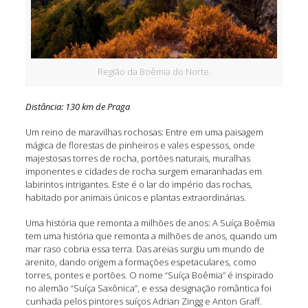
Região da Boêmia do Norte.
Distância: 130 km de Praga
Um reino de maravilhas rochosas: Entre em uma paisagem
mágica de florestas de pinheiros e vales espessos, onde
majestosas torres de rocha, portões naturais, muralhas
imponentes e cidades de rocha surgem emaranhadas em
labirintos intrigantes. Este é o lar do império das rochas,
habitado por animais únicos e plantas extraordinárias.
Uma história que remonta a milhões de anos: A Suíça Boêmia
tem uma história que remonta a milhões de anos, quando um
mar raso cobria essa terra. Das areias surgiu um mundo de
arenito, dando origem a formações espetaculares, como
torres, pontes e portões. O nome “Suíça Boêmia” é inspirado
no alemão “Suíça Saxônica”, e essa designação romântica foi
cunhada pelos pintores suíços Adrian Zingg e Anton Graff.