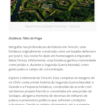
Hlavni Pevnost (Main Fortress) – Terezin
Distância: 70km de Praga
Mergulhe nas profundezas da história em Terezín, uma
fortaleza originalmente construída como um bastião defensivo
por José II. Seu nome foi dado em homenagem à imperatriz
Maria Teresa. Infelizmente, essa fortaleza ganhou notoriedade
como prisão e, durante a Segunda Guerra Mundial, como
gueto judeu e campo de concentração.
Explore o Memorial de Terezín: Esse complexo às margens do
rio Ohře conta a triste história da Segunda Guerra Mundial. A
Grande e a Pequena Fortaleza, construídas de acordo com
um famoso projeto francês e convertidas em uma prisão da
Gestapo, abrigam a memória de dezenas de milhares de
judeus e prisioneiros políticos que sofreram condições
subumanas. Desde os antigos alojamentos até a pungente