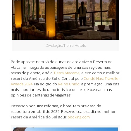
Divulação/Tierra Hotels
Pode apostar: nem só de dunas de areia vive o Deserto do
Atacama. Integrado às paisagens de uma das regiões mais
secas do planeta, está o
Tierra Atacama
, eleito como o
melhor
resort da América do Sul
e Central pelo
Condé Nast Traveller
Awards 2024
. Na edição do
Reino Unido
, a premiação, uma das
mais importantes do ramo turístico de luxo, é baseada nas
opiniões de centenas de viajantes.
Passando por uma reforma, o hotel tem previsão de
reabertura em abril de 2025. Reserve sua estadia no
melhor
resort da América do Sul
aqui:
booking.com