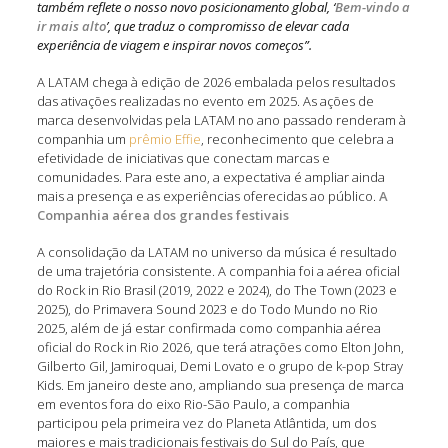
também reflete o nosso novo posicionamento global, ‘
Bem-vindo a
ir mais alto
’, que traduz o compromisso de elevar cada
experiência de viagem e inspirar novos começos”.
A LATAM chega à edição de 2026 embalada pelos resultados
das ativações realizadas no evento em 2025. As ações de
marca desenvolvidas pela LATAM no ano passado renderam à
companhia um
prêmio Effie
, reconhecimento que celebra a
efetividade de iniciativas que conectam marcas e
comunidades. Para este ano, a expectativa é ampliar ainda
mais a presença e as experiências oferecidas ao público.
A
Companhia aérea dos grandes festivais
A consolidação da LATAM no universo da música é resultado
de uma trajetória consistente. A companhia foi a aérea oficial
do Rock in Rio Brasil (2019, 2022 e 2024), do The Town (2023 e
2025), do Primavera Sound 2023 e do Todo Mundo no Rio
2025, além de já estar confirmada como companhia aérea
oficial do Rock in Rio 2026, que terá atrações como Elton John,
Gilberto Gil, Jamiroquai, Demi Lovato e o grupo de k-pop Stray
Kids. Em janeiro deste ano, ampliando sua presença de marca
em eventos fora do eixo Rio-São Paulo, a companhia
participou pela primeira vez do Planeta Atlântida, um dos
maiores e mais tradicionais festivais do Sul do País, que