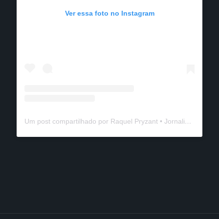
Ver essa foto no Instagram
Um post compartilhado por Raquel Pryzant • Jornalismo de Viagem (@solanomundo)