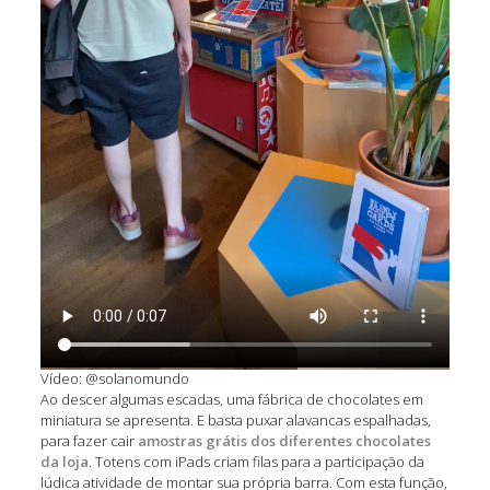
Vídeo: @solanomundo
Ao descer algumas escadas, uma fábrica de chocolates em
miniatura se apresenta. E basta puxar alavancas espalhadas,
para fazer cair
amostras grátis dos diferentes chocolates
da loja
. Totens com iPads criam filas para a participação da
lúdica atividade de montar sua própria barra. Com esta função,