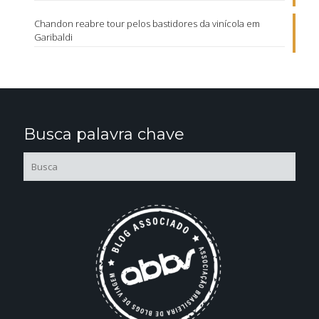
Chandon reabre tour pelos bastidores da vinícola em
Garibaldi
Busca palavra chave