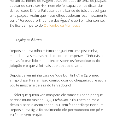
Foi um dia inteiro de viagem pelas estradas de terra do Jalapão,
apesar do carro ser 4×4, nem ele foi capaz de nos distanciar
da realidade lá fora. Fui pulando no banco de trás e desci igual
uma paçoca. Assim que meus olhos puderam focar novamente
eu li: ” Fervedouro Encontro das Águas” e abri o maior sorriso.
Ele fica bem perto do
Quilombo da Mumbuca
.
O Jalapão é bruto.
Depois de uma trilha mínima cheguei em uma piscininha,
muito bonita sim…mas nada do que eu esperava. Tinha visto
muitas fotos e lido muitos textos sobre os
fervedouros do
Jalapão
e o que vi foi mais que decepcionante.
Depois de ver minha cara de “que bonitinho”, o
Cyro
, meu
amigo disse: Fizeram isso comigo quando cheguei aqui e agora
vou te mostrar a beleza do Fervedouro!
Eu falei que queria ver, mas para ele tomar cuidado por que
parecia muito rasinho….
1,2,3 Tchibum!
Pulou bem no meio
dessa piscina e assim continuou, sem fazer esforço nenhum.
Depois que a água foi acalmando
ele permaneceu em pé
e
eu fiquei sem reação.