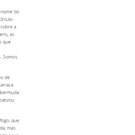
 o nome do
círculo
 sobre a
ens, as
o que
as. Somos
os de
barraca
e bermuda
batizou
fogo, que
ada, mas