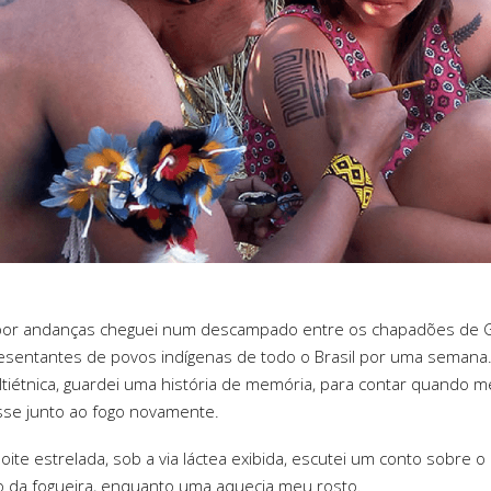
or andanças cheguei num descampado entre os chapadões de Goi
sentantes de povos indígenas de todo o Brasil por uma semana
ltiétnica, guardei uma história de memória, para contar quando m
se junto ao fogo novamente.
ite estrelada, sob a via láctea exibida, escutei um conto sobre o
do da fogueira, enquanto uma aquecia meu rosto.