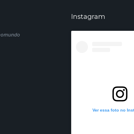
Instagram
nomundo
Ver essa foto no In