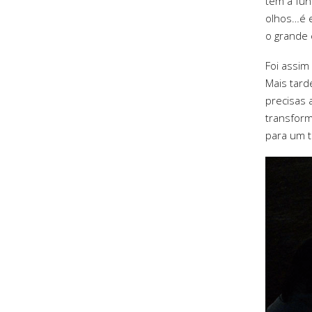
tem a fun
olhos…é e
o grande e
Foi assim
Mais tard
precisas 
transform
para um 