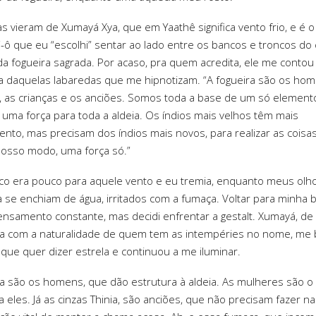
as vieram de Xumayá Xya, que em Yaathê significa vento frio, e é
ni-ô que eu “escolhi” sentar ao lado entre os bancos e troncos do 
da fogueira sagrada. Por acaso, pra quem acredita, ele me contou
a daquelas labaredas que me hipnotizam. “A fogueira são os hom
 as crianças e os anciões. Somos toda a base de um só element
 uma força para toda a aldeia. Os índios mais velhos têm mais
nto, mas precisam dos índios mais novos, para realizar as cois
nosso modo, uma força só.”
o era pouco para aquele vento e eu tremia, enquanto meus olh
a se enchiam de água, irritados com a fumaça. Voltar para minha 
nsamento constante, mas decidi enfrentar a gestalt. Xumayá, d
a com a naturalidade de quem tem as intempéries no nome, me 
, que quer dizer estrela e continuou a me iluminar.
a são os homens, que dão estrutura à aldeia. As mulheres são o 
 eles. Já as cinzas Thinia, são anciões, que não precisam fazer n