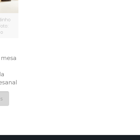
dinho
Foto:
ão
e mesa
da
esanal
is