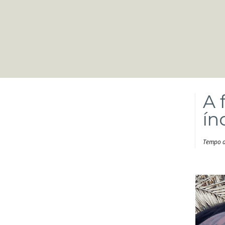
A 
ín
Tempo d