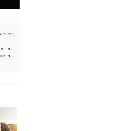
o desde
aborou
canner