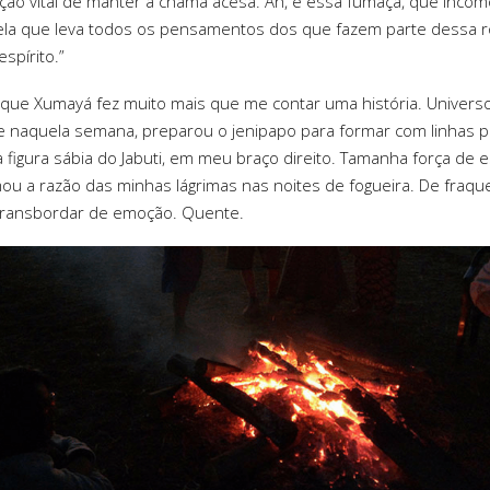
ção vital de manter a chama acesa. Ah, e essa fumaça, que inco
la que leva todos os pensamentos dos que fazem parte dessa r
spírito.”
 que Xumayá fez muito mais que me contar uma história. Univers
e naquela semana, preparou o jenipapo para formar com linhas p
a figura sábia do Jabuti, em meu braço direito. Tamanha força de e
ou a razão das minhas lágrimas nas noites de fogueira. De fraque
transbordar de emoção. Quente.