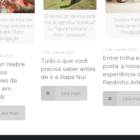
O termo do idioma local
ores do tour da
Queijos Par
mo´ai, significa "estátua"
 na vinícola em
Artesanal/ 
ou "figura humana". /
baldi / Foto:
Divulgaç
Foto: Unsplash
ivulgação
13 de maio de 2026
14 de maio de 2026
de 2026
Entre trilha 
Tudo o que você
n reabre
posta: a nova
precisa saber antes
los
experiência 
de ir a Rapa Nui
res da
Pardinho Art
a em
Leia mais
di
Leia ma
Leia mais